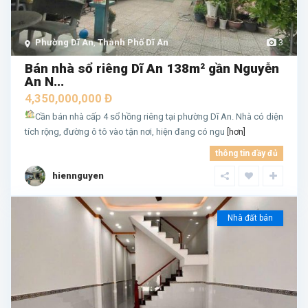
Phường Dĩ An
,
Thành Phố Dĩ An
3
Bán nhà sổ riêng Dĩ An 138m² gần Nguyễn
An N...
4,350,000,000 Đ
Cần bán nhà cấp 4 sổ hồng riêng tại phường Dĩ An. Nhà có diện
tích rộng, đường ô tô vào tận nơi, hiện đang có ngu
[hơn]
thông tin đầy đủ
hiennguyen
Nhà đất bán