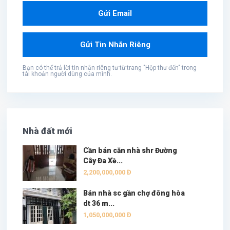
Bạn có thể trả lời tin nhắn riêng tư từ trang "Hộp thư đến" trong
tài khoản người dùng của mình.
Nhà đất mới
Cần bán căn nhà shr Đường
Cây Đa Xề...
2,200,000,000 Đ
Bán nhà sc gần chợ đông hòa
dt 36 m...
1,050,000,000 Đ