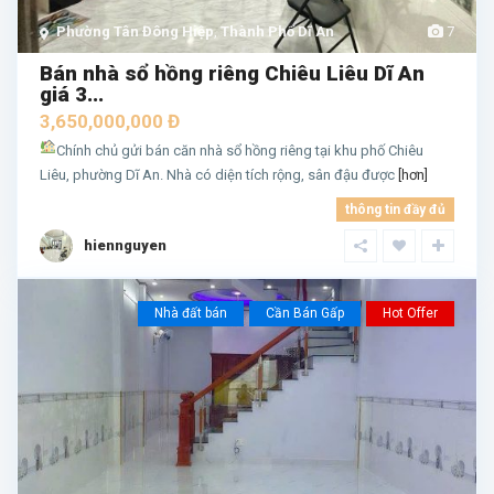
Phường Tân Đông Hiệp
,
Thành Phố Dĩ An
7
Bán nhà sổ hồng riêng Chiêu Liêu Dĩ An
giá 3...
3,650,000,000 Đ
Chính chủ gửi bán căn nhà sổ hồng riêng tại khu phố Chiêu
Liêu, phường Dĩ An. Nhà có diện tích rộng, sân đậu được
[hơn]
thông tin đầy đủ
hiennguyen
Nhà đất bán
Cần Bán Gấp
Hot Offer