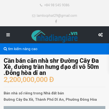
+84 98 545 9086
lamlocphat29@gmail.com
tìm kiếm nâng cao
Cần bán căn nhà shr Đường Cây Đa
Xề, đường trần hưng đạo đi vô 50m
.Đông hòa dĩ an
2,200,000,000 Đ
Bán nhà sổ riêng
trong
Nhà đất bán
Đường Cây Đa Xề,
Thành Phố Dĩ An
,
Phường Đông Hòa