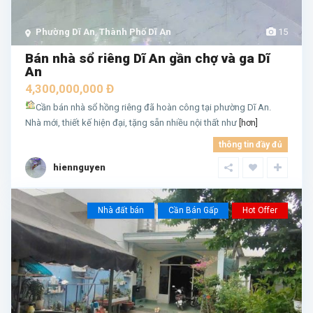
Phường Dĩ An
,
Thành Phố Dĩ An
15
Bán nhà sổ riêng Dĩ An gần chợ và ga Dĩ
An
4,300,000,000 Đ
Cần bán nhà sổ hồng riêng đã hoàn công tại phường Dĩ An.
Nhà mới, thiết kế hiện đại, tặng sẵn nhiều nội thất như
[hơn]
thông tin đầy đủ
hiennguyen
Nhà đất bán
Cần Bán Gấp
Hot Offer