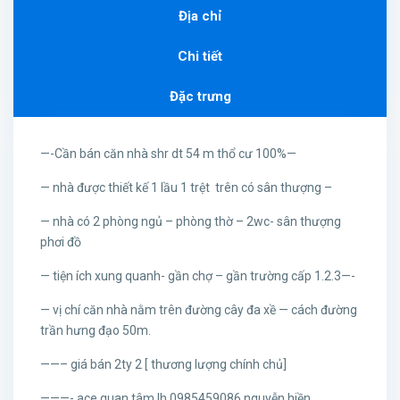
Địa chỉ
Chi tiết
Đặc trưng
—-Cần bán căn nhà shr dt 54 m thổ cư 100%—
— nhà được thiết kế 1 lầu 1 trệt trên có sân thượng –
— nhà có 2 phòng ngủ – phòng thờ – 2wc- sân thượng
phơi đồ
— tiện ích xung quanh- gần chợ – gần trường cấp 1.2.3—-
— vị chí căn nhà nằm trên đường cây đa xề — cách đường
trần hưng đạo 50m.
——– giá bán 2ty 2 [ thương lượng chính chủ]
———- ace quan tâm lh 0985459086 nguyễn hiền