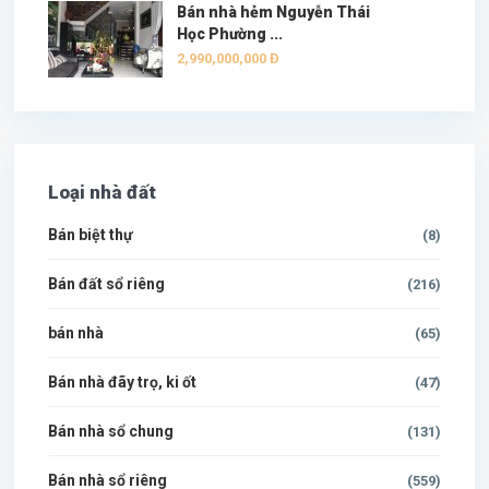
Bán nhà hẻm Nguyễn Thái
Học Phường ...
2,990,000,000 Đ
Loại nhà đất
Bán biệt thự
(8)
Bán đất sổ riêng
(216)
bán nhà
(65)
Bán nhà đãy trọ, ki ốt
(47)
Bán nhà sổ chung
(131)
Bán nhà sổ riêng
(559)