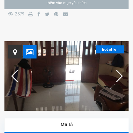
thêm vào mục yêu thích
2579
hot offer
Mô tả