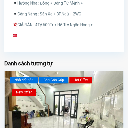
Hưởng Nhà : Đông < Đông Tứ Mệnh >
Công Năng : Sân Xe + 3P.Ngủ + 2WC
GIÁ BÁN : 4Tỷ 600Tr < Hổ Trợ Ngân Hàng >
Danh sách tương tự
Nhà đất bán
Cần Bán Gấp
Hot Offer
New Offer