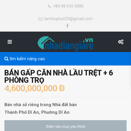
+84 98 545 9086
lamlocphat29@gmail.com
tìm kiếm nâng cao
BÁN GẤP CĂN NHÀ LẦU TRỆT + 6
PHÒNG TRỌ
4,600,000,000 Đ
Bán nhà sổ riêng
trong
Nhà đất bán
Thành Phố Dĩ An
,
Phường Dĩ An
thêm vào mục yêu thích