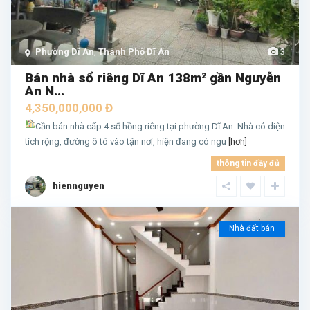
Phường Dĩ An
,
Thành Phố Dĩ An
3
Bán nhà sổ riêng Dĩ An 138m² gần Nguyễn
An N...
4,350,000,000 Đ
Cần bán nhà cấp 4 sổ hồng riêng tại phường Dĩ An. Nhà có diện
tích rộng, đường ô tô vào tận nơi, hiện đang có ngu
[hơn]
thông tin đầy đủ
hiennguyen
Nhà đất bán