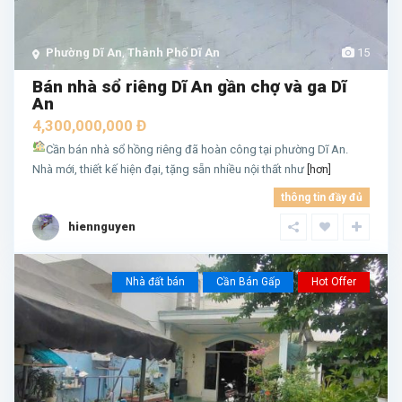
Phường Dĩ An
,
Thành Phố Dĩ An
15
Bán nhà sổ riêng Dĩ An gần chợ và ga Dĩ
An
4,300,000,000 Đ
Cần bán nhà sổ hồng riêng đã hoàn công tại phường Dĩ An.
Nhà mới, thiết kế hiện đại, tặng sẵn nhiều nội thất như
[hơn]
thông tin đầy đủ
hiennguyen
Nhà đất bán
Cần Bán Gấp
Hot Offer