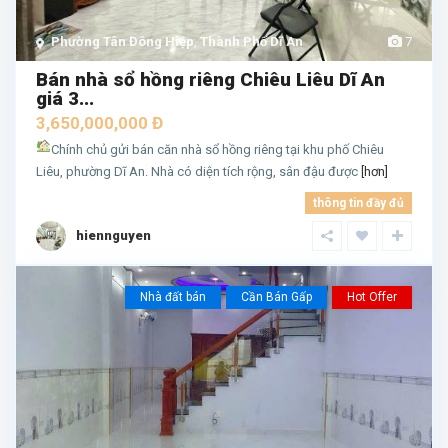
Phường Tân Đông Hiệp
,
Thành Phố Dĩ An
7
Bán nhà sổ hồng riêng Chiêu Liêu Dĩ An
giá 3...
3,650,000,000 Đ
Chính chủ gửi bán căn nhà sổ hồng riêng tại khu phố Chiêu
Liêu, phường Dĩ An. Nhà có diện tích rộng, sân đậu được
[hơn]
thông tin đầy đủ
hiennguyen
Nhà đất bán
Cần Bán Gấp
Hot Offer