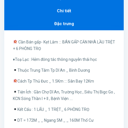
Chi tiết
Đặc trưng
Cần Bán gấp- Kẹt Lắm ::: BÁN GẤP CĂN NHÀ LẦU TRỆT
+ 6 PHÒNG TRỌ
♦️Toạ Lạc : Hẻm đông tác thông nguyễn thái học
Thuộc Trung Tâm Tp Dĩ An _ Bình Dương
Cách Tp Thủ Đưc _ 1.5Km ::: Sân Bay 12Km
Tiện Ích : Gần Chợ Dĩ An, Trường Học , Siêu Thị Bigc Go ,
KCN Sóng Thần I + II , Bệnh Viện ….
Kết Cấu : 1 LẨU _ 1 TRỆT_ 6 PHÒNG TRỌ
DT = 172M _ _ Ngang 5M _ _ 160M Thổ Cư