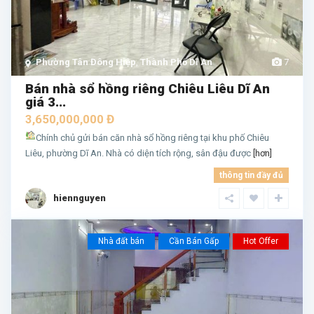
Phường Tân Đông Hiệp
,
Thành Phố Dĩ An
7
Bán nhà sổ hồng riêng Chiêu Liêu Dĩ An
giá 3...
3,650,000,000 Đ
Chính chủ gửi bán căn nhà sổ hồng riêng tại khu phố Chiêu
Liêu, phường Dĩ An. Nhà có diện tích rộng, sân đậu được
[hơn]
thông tin đầy đủ
hiennguyen
Nhà đất bán
Cần Bán Gấp
Hot Offer