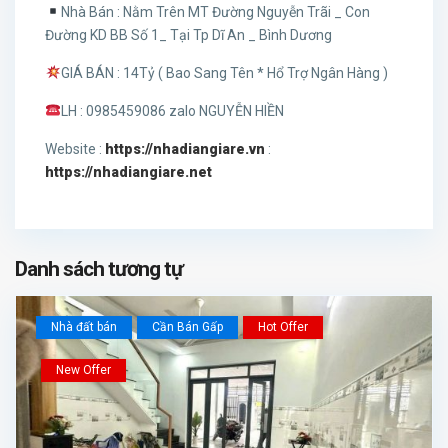
Nhà Bán : Nằm Trên MT Đường Nguyễn Trãi _ Con
Đường KD BB Số 1_ Tại Tp Dĩ An _ Bình Dương
GIÁ BÁN : 14Tỷ ( Bao Sang Tên * Hổ Trợ Ngân Hàng )
LH : 0985459086 zalo NGUYỄN HIỀN
Website :
https://nhadiangiare.vn
:
https://nhadiangiare.net
Danh sách tương tự
Nhà đất bán
Cần Bán Gấp
Hot Offer
New Offer