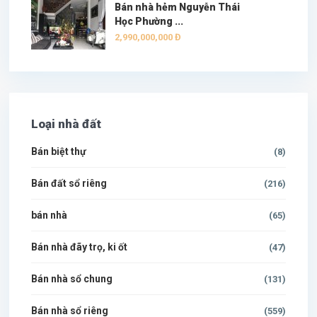
Bán nhà hẻm Nguyễn Thái
Học Phường ...
2,990,000,000 Đ
Loại nhà đất
Bán biệt thự
(8)
Bán đất sổ riêng
(216)
bán nhà
(65)
Bán nhà đãy trọ, ki ốt
(47)
Bán nhà sổ chung
(131)
Bán nhà sổ riêng
(559)