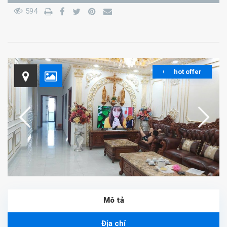
594
Cần bán gấp
hot offer
Giá rẻ
Mô tả
Địa chỉ