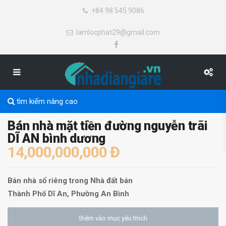
+84 98 545 9086
lamlocphat29@gmail.com
tìm kiếm nâng cao
Bán nhà mặt tiền đường nguyễn trãi
DĨ AN bình dương
14,000,000,000 Đ
Bán nhà sổ riêng
trong
Nhà đất bán
Thành Phố Dĩ An
,
Phường An Bình
thêm vào mục yêu thích