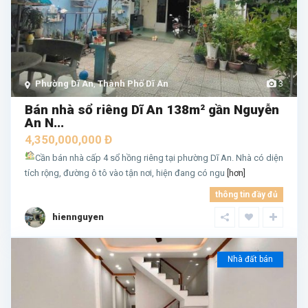
Phường Dĩ An
,
Thành Phố Dĩ An
3
Bán nhà sổ riêng Dĩ An 138m² gần Nguyễn
An N...
4,350,000,000 Đ
Cần bán nhà cấp 4 sổ hồng riêng tại phường Dĩ An. Nhà có diện
tích rộng, đường ô tô vào tận nơi, hiện đang có ngu
[hơn]
thông tin đầy đủ
hiennguyen
Nhà đất bán