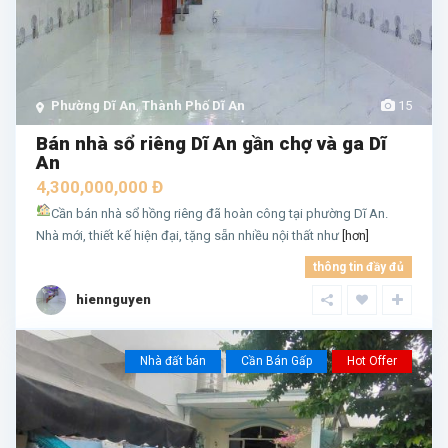
Phường Dĩ An
,
Thành Phố Dĩ An
15
Bán nhà sổ riêng Dĩ An gần chợ và ga Dĩ
An
4,300,000,000 Đ
Cần bán nhà sổ hồng riêng đã hoàn công tại phường Dĩ An.
Nhà mới, thiết kế hiện đại, tặng sẵn nhiều nội thất như
[hơn]
thông tin đầy đủ
hiennguyen
Nhà đất bán
Cần Bán Gấp
Hot Offer