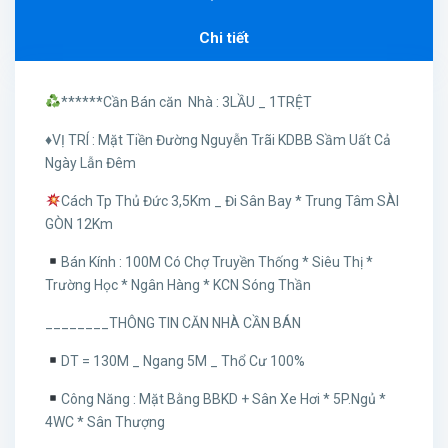
Chi tiết
******Cần Bán căn Nhà : 3LẦU _ 1TRỆT
♦️VỊ TRÍ : Mặt Tiền Đường Nguyễn Trãi KDBB Sầm Uất Cả
Ngày Lẫn Đêm
Cách Tp Thủ Đức 3,5Km _ Đi Sân Bay * Trung Tâm SÀI
GÒN 12Km
Bán Kính : 100M Có Chợ Truyền Thống * Siêu Thị *
Trường Học * Ngân Hàng * KCN Sóng Thần
________THÔNG TIN CĂN NHÀ CẦN BÁN
DT = 130M _ Ngang 5M _ Thổ Cư 100%
Công Năng : Mặt Bằng BBKD + Sân Xe Hơi * 5P.Ngủ *
4WC * Sân Thượng