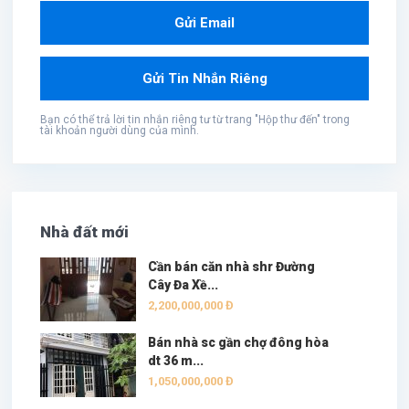
Bạn có thể trả lời tin nhắn riêng tư từ trang "Hộp thư đến" trong
tài khoản người dùng của mình.
Nhà đất mới
Cần bán căn nhà shr Đường
Cây Đa Xề...
2,200,000,000 Đ
Bán nhà sc gần chợ đông hòa
dt 36 m...
1,050,000,000 Đ