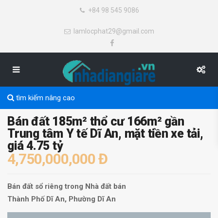
+84 98 545 9086
lamlocphat29@gmail.com
tìm kiếm nâng cao
Bán đất 185m² thổ cư 166m² gần
Trung tâm Y tế Dĩ An, mặt tiền xe tải,
giá 4.75 tỷ
4,750,000,000 Đ
Bán đất sổ riêng
trong
Nhà đất bán
Thành Phố Dĩ An
,
Phường Dĩ An