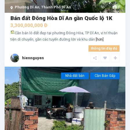
Phường Dĩ An
,
Thành Phố Dĩ An
3
Bán đất Đông Hòa Dĩ An gần Quốc lộ 1K
3,300,000,000 Đ
Cần bán lô đất đẹp tại phường Đông Hòa, TP Dĩ An, vị trí thuận
tiện di chuyển, gần các tuyến đường lớn và khu dân
[hơn]
thông tin đầy đủ
hiennguyen
Nhà đất bán
Cần Bán Gấp