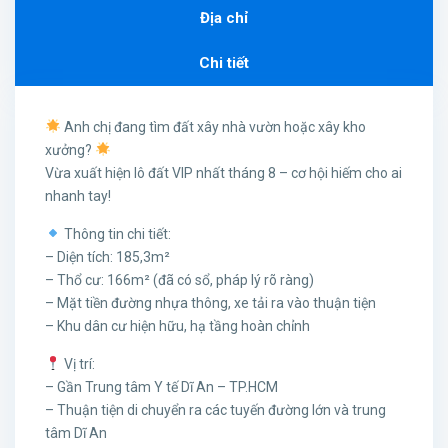
Địa chỉ
Chi tiết
Anh chị đang tìm đất xây nhà vườn hoặc xây kho
xưởng?
Vừa xuất hiện lô đất VIP nhất tháng 8 – cơ hội hiếm cho ai
nhanh tay!
Thông tin chi tiết:
– Diện tích: 185,3m²
– Thổ cư: 166m² (đã có sổ, pháp lý rõ ràng)
– Mặt tiền đường nhựa thông, xe tải ra vào thuận tiện
– Khu dân cư hiện hữu, hạ tầng hoàn chỉnh
Vị trí:
– Gần Trung tâm Y tế Dĩ An – TP.HCM
– Thuận tiện di chuyển ra các tuyến đường lớn và trung
tâm Dĩ An