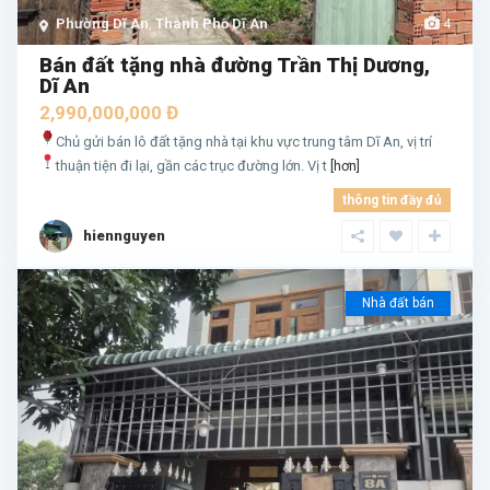
Phường Dĩ An
,
Thành Phố Dĩ An
4
Bán đất tặng nhà đường Trần Thị Dương,
Dĩ An
2,990,000,000 Đ
Chủ gửi bán lô đất tặng nhà tại khu vực trung tâm Dĩ An, vị trí
thuận tiện đi lại, gần các trục đường lớn.
Vị t
[hơn]
thông tin đầy đủ
hiennguyen
Nhà đất bán