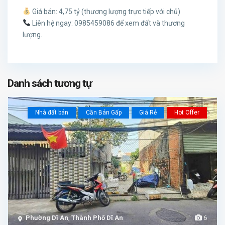
Giá bán: 4,75 tỷ (thương lượng trực tiếp với chủ)
Liên hệ ngay: 0985459086 để xem đất và thương
lượng.
Danh sách tương tự
Nhà đất bán
Cần Bán Gấp
Giá Rẻ
Hot Offer
Phường Dĩ An
,
Thành Phố Dĩ An
6