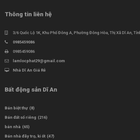
Thông tin liên hệ
3/6 Quốc Lộ 1K, Khu Phố Đông A, Phường Đông Hòa, Thị Xã Dĩ An, Tỉ
0985459086
0985459086
lamlocphat29@gmail.com
Nhà Dĩ An Giá Rẻ
Bất động sản Dĩ An
Bán biệt thự
(8)
Bán đất sổ riêng
(216)
bán nhà
(65)
Bán nhà đãy trọ, ki ốt
(47)