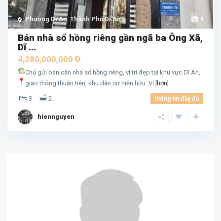
Phường Dĩ An
,
Thành Phố Dĩ An
4
Bán nhà sổ hồng riêng gần ngã ba Ông Xã,
Dĩ ...
4,280,000,000 Đ
Chủ gửi bán căn nhà sổ hồng riêng, vị trí đẹp tại khu vực Dĩ An,
giao thông thuận tiện, khu dân cư hiện hữu.
Vị
[hơn]
3
2
thông tin đầy đủ
hiennguyen