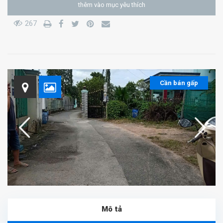
thêm vào mục yêu thích
267
Cần bán gấp
Mô tả